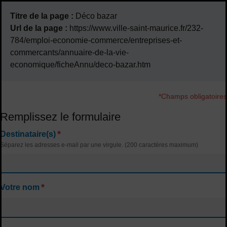
Titre de la page :
Déco bazar
Url de la page :
https://www.ville-saint-maurice.fr/232-
784/emploi-economie-commerce/entreprises-et-
commercants/annuaire-de-la-vie-
economique/ficheAnnu/deco-bazar.htm
*Champs obligatoires
Remplissez le formulaire
*
Destinataire(s)
Séparez les adresses e-mail par une virgule. (200 caractères maximum)
*
Votre nom