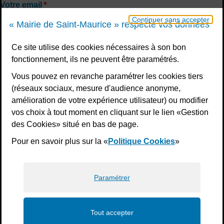
*
Votre email
Continuer sans accepter
« Mairie de Saint-Maurice » respecte vos données
Ce site utilise des cookies nécessaires à son bon
Votre message
fonctionnement, ils ne peuvent être paramétrés.
Vous pouvez en revanche paramétrer les cookies tiers
(réseaux sociaux, mesure d'audience anonyme,
Validation
*
amélioration de votre expérience utilisateur) ou modifier
vos choix à tout moment en cliquant sur le lien «Gestion
À des fins de sécurité, veuillez sélectionner les
3
des Cookies» situé en bas de page.
derniers caractères
de la série.
Pour en savoir plus sur la «
Politique Cookies
»
8
R
7
S
B
G
K
6
Paramétrer
Tout accepter
Envoyer