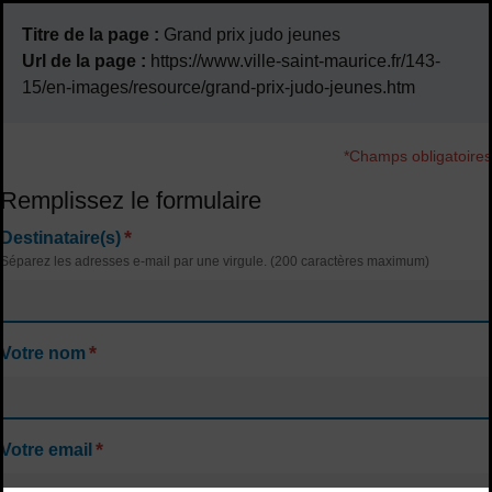
Titre de la page :
Grand prix judo jeunes
Url de la page :
https://www.ville-saint-maurice.fr/143-
15/en-images/resource/grand-prix-judo-jeunes.htm
*Champs obligatoires
Remplissez le formulaire
*
Destinataire(s)
Séparez les adresses e-mail par une virgule. (200 caractères maximum)
*
Votre nom
*
Votre email