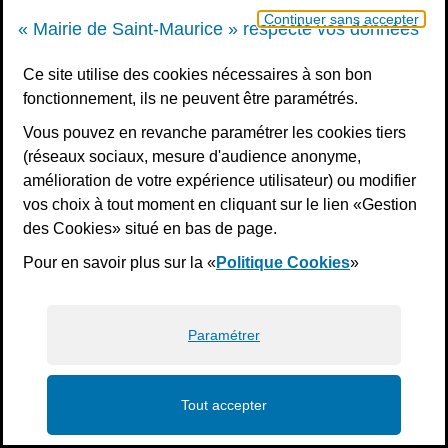
Continuer sans accepter
« Mairie de Saint-Maurice » respecte vos données
Votre message
Ce site utilise des cookies nécessaires à son bon
fonctionnement, ils ne peuvent être paramétrés.
Vous pouvez en revanche paramétrer les cookies tiers
Validation
*
(réseaux sociaux, mesure d'audience anonyme,
amélioration de votre expérience utilisateur) ou modifier
À des fins de sécurité, veuillez sélectionner les
4
vos choix à tout moment en cliquant sur le lien «Gestion
derniers caractères
de la série.
des Cookies» situé en bas de page.
Pour en savoir plus sur la «
Politique Cookies
»
5
J
N
D
9
V
V
Z
Paramétrer
Envoyer
Tout accepter