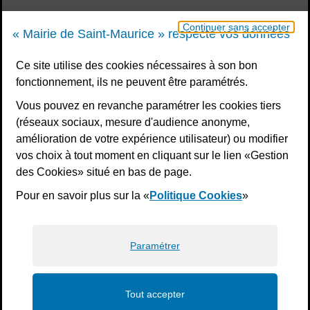
Continuer sans accepter
« Mairie de Saint-Maurice » respecte vos données
Votre message
Ce site utilise des cookies nécessaires à son bon
fonctionnement, ils ne peuvent être paramétrés.
Vous pouvez en revanche paramétrer les cookies tiers
Validation
*
(réseaux sociaux, mesure d'audience anonyme,
amélioration de votre expérience utilisateur) ou modifier
À des fins de sécurité, veuillez sélectionner les
3
vos choix à tout moment en cliquant sur le lien «Gestion
premiers caractères
et les
2 derniers caractères
de la
des Cookies» situé en bas de page.
série.
Pour en savoir plus sur la «
Politique Cookies
»
H
H
4
7
F
C
J
2
Paramétrer
Tout accepter
Envoyer