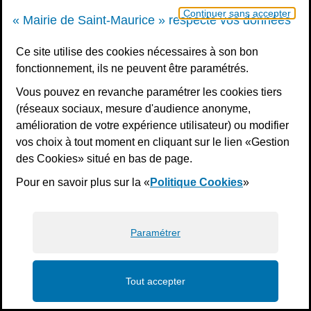
Continuer sans accepter
« Mairie de Saint-Maurice » respecte vos données
Votre message
Ce site utilise des cookies nécessaires à son bon
fonctionnement, ils ne peuvent être paramétrés.
Vous pouvez en revanche paramétrer les cookies tiers
Validation
*
(réseaux sociaux, mesure d'audience anonyme,
amélioration de votre expérience utilisateur) ou modifier
À des fins de sécurité, veuillez sélectionner les
4
vos choix à tout moment en cliquant sur le lien «Gestion
premiers caractères
de la série.
des Cookies» situé en bas de page.
Pour en savoir plus sur la «
Politique Cookies
»
2
K
G
H
9
5
I
M
Paramétrer
Envoyer
Tout accepter