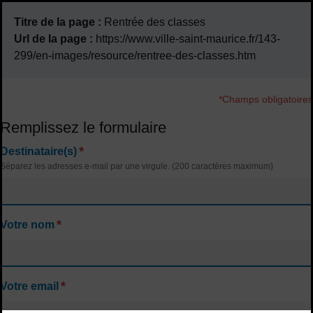
Titre de la page :
Rentrée des classes
Url de la page :
https://www.ville-saint-maurice.fr/143-
299/en-images/resource/rentree-des-classes.htm
*Champs obligatoires
Remplissez le formulaire
*
Destinataire(s)
Séparez les adresses e-mail par une virgule. (200 caractères maximum)
*
Votre nom
*
Votre email