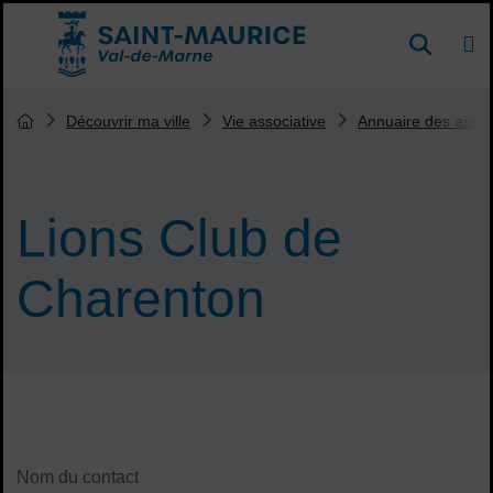
Menu de raccourcis
DE
Reche
Accueil ville de Saint-Maurice
Vous êtes ici :
Découvrir ma ville
Vie associative
Annuaire des assoc
Page d'accueil du site
Lions Club de
Charenton
Sommaire
Contenu de la fiche d'annuaire
Nom du contact