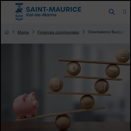
Menu de raccourcis
DE
Reche
Accueil ville de Saint-Maurice
Vous êtes ici :
Orientations Budgétair
Mairie
Finances communales
Page d'accueil du site