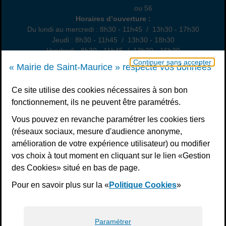
01 49 76 47 55
ou 56
Horaires
Horaires d’ouverture :
Du lundi au mercredi : 8h30 - 11h45 / 13h30 - 17h30
Jeudi : 8h30 - 11h45 / 13h30 - 18h30
Vendredi : 8h30 - 11h45 / 13h30 - 16h30
Un samedi par mois : permanence état civil, sur rendez-vous
Continuer sans accepter
« Mairie de Saint-Maurice » respecte vos données
Nous contacter
Ce site utilise des cookies nécessaires à son bon
fonctionnement, ils ne peuvent être paramétrés.
S’inscrire à la newsletter
Vous pouvez en revanche paramétrer les cookies tiers
Télécharger l’application
(réseaux sociaux, mesure d'audience anonyme,
amélioration de votre expérience utilisateur) ou modifier
Nous suivre
vos choix à tout moment en cliquant sur le lien «Gestion
Facebook
Instagram
Youtube
LinkedIn
Calaméo
des Cookies» situé en bas de page.
Pour en savoir plus sur la «
Politique Cookies
»
Liens bas de page
Mentions légales
Plan du site
Accessibilité : non conforme
Politiques de confidentialité
Gestion des cookies
Paramétrer