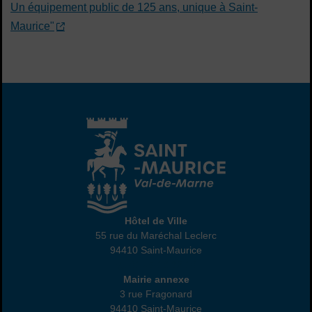
Un équipement public de 125 ans, unique à Saint-
Maurice"
Hôtel de Ville
Hôtel de Ville
55 rue du Maréchal Leclerc
94410 Saint-Maurice
01 45 18 82 10
Annexe
Mairie annexe
3 rue Fragonard
94410 Saint-Maurice