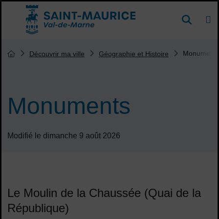
Menu de raccourcis
DE
Reche
Accueil ville de Saint-Maurice
Vous êtes ici :
Monument
Découvrir ma ville
Géographie et Histoire
Page d'accueil du site
Monuments
Modifié le dimanche 9 août 2026
Le Moulin de la Chaussée (Quai de la
République)