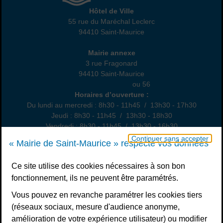
Hôtel de Ville
Hôtel de Ville
55 rue du Maréchal Leclerc
94410 Saint-Maurice
01 45 18 82 10
Annexe
Mairie annexe
3 rue Fragonard
94410 Saint-Maurice
01 49 76 47 55
ou 56
Horaires
Horaires d’ouverture :
Du lundi au mercredi : 8h30 - 11h45 / 13h30 - 17h30
Jeudi : 8h30 - 11h45 / 13h30 - 18h30
Vendredi : 8h30 - 11h45 / 13h30 - 16h30
Un samedi par mois : permanence état civil, sur rendez-vous
Continuer sans accepter
« Mairie de Saint-Maurice » respecte vos données
Nous contacter
Ce site utilise des cookies nécessaires à son bon
fonctionnement, ils ne peuvent être paramétrés.
S’inscrire à la newsletter
Vous pouvez en revanche paramétrer les cookies tiers
Télécharger l’application
(réseaux sociaux, mesure d'audience anonyme,
amélioration de votre expérience utilisateur) ou modifier
Nous suivre