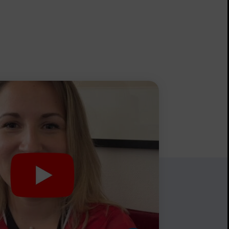
ligne
arger
Feuilleter en ligne
Télécharger