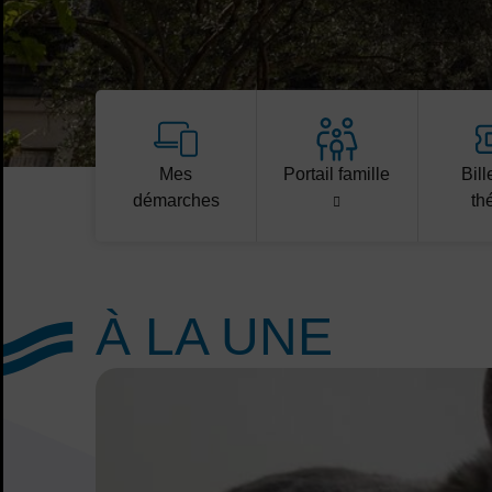
Accès rapides
Mes
Portail famille
Bill
Accès rapides
démarches
th
À LA UNE