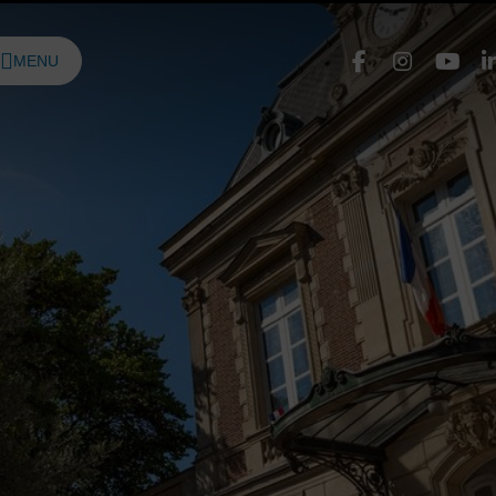
Face
In
MENU
DE NAVIGATION PRINCIPALE
urice
Nous 