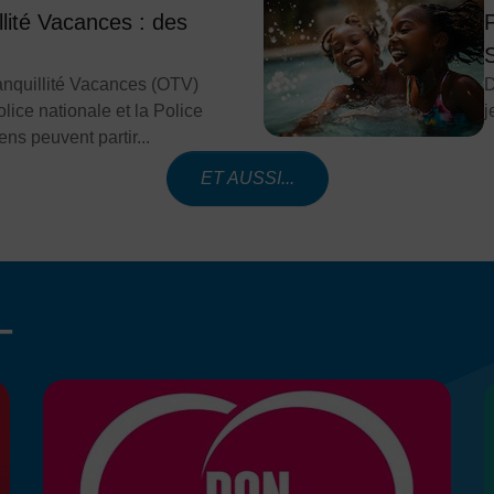
llité Vacances : des
S
anquillité Vacances (OTV)
D
lice nationale et la Police
j
ens peuvent partir...
ET AUSSI...
T