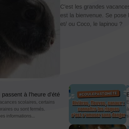
C’est les grandes vacances
est la bienvenue. Se pose 
et/ ou Coco, le lapinou ?
P
 passent à l'heure d'été
B
cances scolaires, certains
E
oraires ou sont fermés.
à
es informations...
s
J