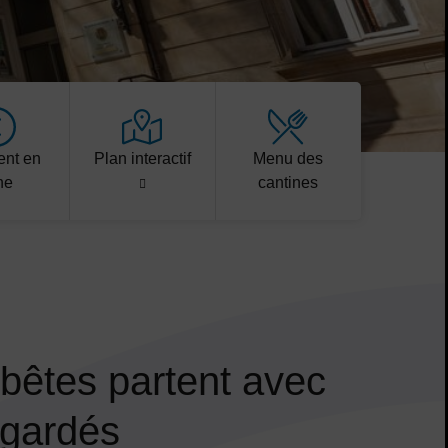
nt en
Plan interactif
Menu des
ne
cantines
bêtes partent avec
 gardés