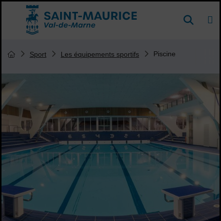
Menu de raccourcis
DE
Reche
Accueil ville de Saint-Maurice
Vous êtes ici :
Piscine
Sport
Les équipements sportifs
Page d'accueil du site