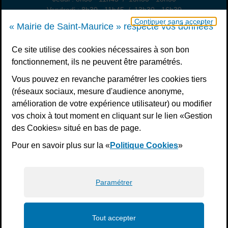
Vendredi : 8h30 - 11h45 / 13h30 - 16h30
Un samedi par mois : permanence état civil, sur rendez-vous
Continuer sans accepter
« Mairie de Saint-Maurice » respecte vos données
Nous contacter
Ce site utilise des cookies nécessaires à son bon
fonctionnement, ils ne peuvent être paramétrés.
S’inscrire à la newsletter
Vous pouvez en revanche paramétrer les cookies tiers
Télécharger l’application
(réseaux sociaux, mesure d'audience anonyme,
amélioration de votre expérience utilisateur) ou modifier
Nous suivre
vos choix à tout moment en cliquant sur le lien «Gestion
Facebook
Instagram
Youtube
LinkedIn
Calaméo
des Cookies» situé en bas de page.
Pour en savoir plus sur la «
Politique Cookies
»
Liens bas de page
Mentions légales
Plan du site
Accessibilité : non conforme
Politiques de confidentialité
Gestion des cookies
Paramétrer
Tout accepter