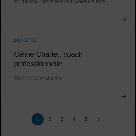
7 rue Paul Verlaine 94410 Saint-Maurice
BIEN ÊTRE
Céline Charlet, coach
professionnelle
94410 Saint-Maurice
Liste de liens de pagination :
1
2
3
4
5
suivant