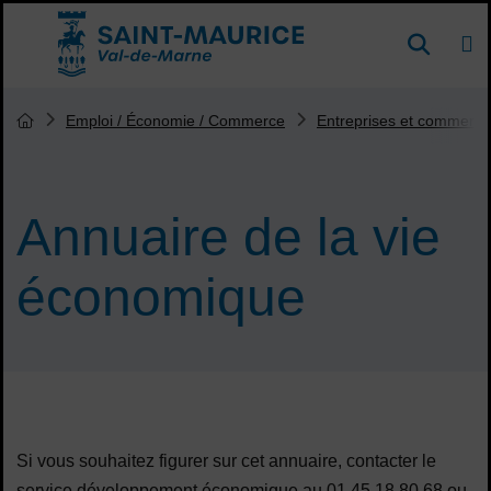
Menu de raccourcis
DE
Reche
Accueil ville de Saint-Maurice
Vous êtes ici :
Emploi / Économie / Commerce
Entreprises et commerça
Page d'accueil du site
Annuaire de la vie
économique
Sommaire
Si vous souhaitez figurer sur cet annuaire, contacter le
service développement économique au 01 45 18 80 68 ou