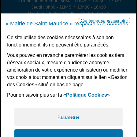
Du lundi au mercredi : 8h30 - 11h45 / 13h30 - 17h30
Jeudi : 8h30 - 11h45 / 13h30 - 18h30
Vendredi : 8h30 - 11h45 / 13h30 - 16h30
Un samedi par mois : permanence état civil, sur rendez-vous
Continuer sans accepter
« Mairie de Saint-Maurice » respecte vos données
Nous contacter
Ce site utilise des cookies nécessaires à son bon
fonctionnement, ils ne peuvent être paramétrés.
S’inscrire à la newsletter
Vous pouvez en revanche paramétrer les cookies tiers
Télécharger l’application
(réseaux sociaux, mesure d'audience anonyme,
amélioration de votre expérience utilisateur) ou modifier
Nous suivre
vos choix à tout moment en cliquant sur le lien «Gestion
Facebook
Instagram
Youtube
LinkedIn
Calaméo
des Cookies» situé en bas de page.
Pour en savoir plus sur la «
Politique Cookies
»
Liens bas de page
Mentions légales
Plan du site
Accessibilité : non conforme
Politiques de confidentialité
Gestion des cookies
Paramétrer