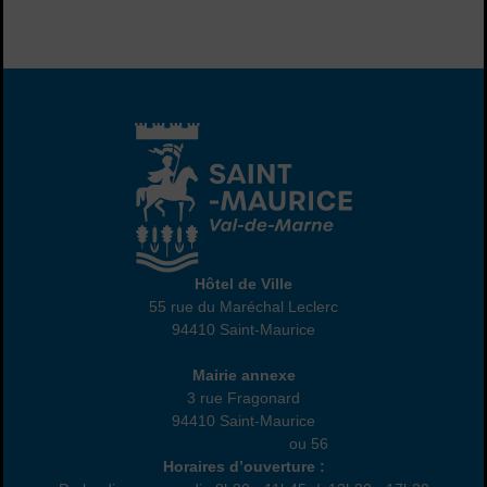
Hôtel de Ville
Hôtel de Ville
55 rue du Maréchal Leclerc
94410 Saint-Maurice
01 45 18 82 10
Annexe
Mairie annexe
3 rue Fragonard
94410 Saint-Maurice
01 49 76 47 55
ou 56
Horaires
Horaires d’ouverture :