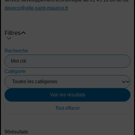
deveco@ville-saint-maurice.fr
Filtres
par mot-clé
Recherche
Catégorie
Voir les résultats
Tout effacer
Liste d'éléments d'annuaire
96
résultats