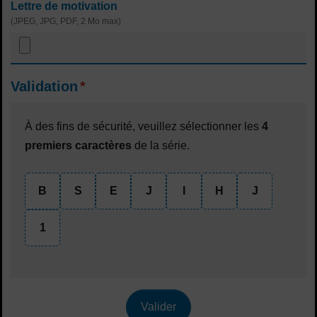
Lettre de motivation
(JPEG, JPG, PDF, 2 Mo max)
Validation
*
À des fins de sécurité, veuillez sélectionner les
4
premiers caractères
de la série.
B
S
E
J
I
H
J
1
Valider