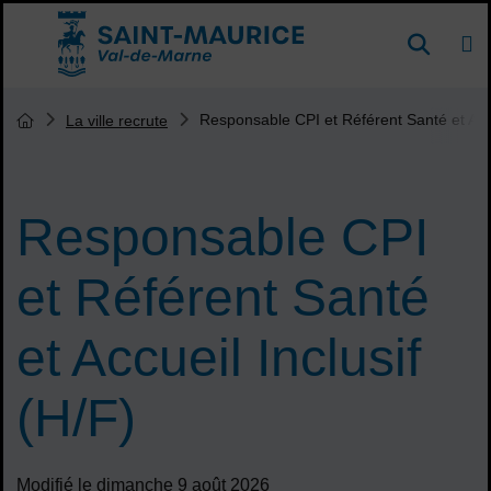
Menu de raccourcis
DE
Reche
Accueil ville de Saint-Maurice
Vous êtes ici :
Responsable CPI et Référent Santé et Accu
La ville recrute
Page d'accueil du site
Responsable CPI
et Référent Santé
et Accueil Inclusif
(H/F)
Modifié le dimanche 9 août 2026