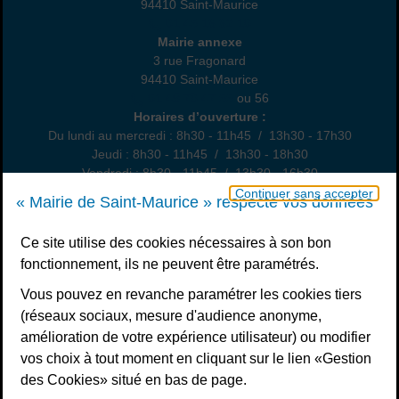
94410 Saint-Maurice
01 45 18 82 10
Annexe
Mairie annexe
3 rue Fragonard
94410 Saint-Maurice
01 49 76 47 55
ou 56
Horaires
Horaires d’ouverture :
Du lundi au mercredi : 8h30 - 11h45 / 13h30 - 17h30
Jeudi : 8h30 - 11h45 / 13h30 - 18h30
Vendredi : 8h30 - 11h45 / 13h30 - 16h30
Un samedi par mois : permanence état civil, sur rendez-vous
Continuer sans accepter
« Mairie de Saint-Maurice » respecte vos données
Nous contacter
Ce site utilise des cookies nécessaires à son bon
fonctionnement, ils ne peuvent être paramétrés.
S’inscrire à la newsletter
Vous pouvez en revanche paramétrer les cookies tiers
Télécharger l’application
(réseaux sociaux, mesure d'audience anonyme,
amélioration de votre expérience utilisateur) ou modifier
Nous suivre
vos choix à tout moment en cliquant sur le lien «Gestion
Facebook
Instagram
Youtube
LinkedIn
Calaméo
des Cookies» situé en bas de page.