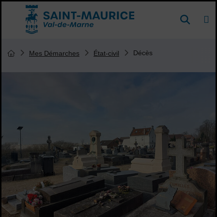
Menu de raccourcis
DE
Reche
Accueil ville de Saint-Maurice
Vous êtes ici :
Décès
Mes Démarches
État-civil
Page d'accueil du site