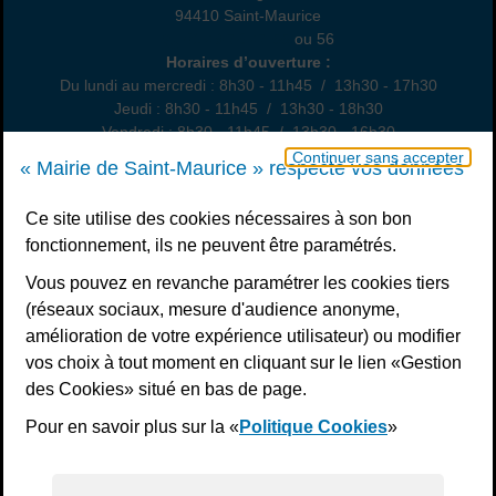
94410 Saint-Maurice
01 49 76 47 55
ou 56
Horaires
Horaires d’ouverture :
Du lundi au mercredi : 8h30 - 11h45 / 13h30 - 17h30
Jeudi : 8h30 - 11h45 / 13h30 - 18h30
Vendredi : 8h30 - 11h45 / 13h30 - 16h30
Un samedi par mois : permanence état civil, sur rendez-vous
Continuer sans accepter
« Mairie de Saint-Maurice » respecte vos données
Nous contacter
Ce site utilise des cookies nécessaires à son bon
fonctionnement, ils ne peuvent être paramétrés.
S’inscrire à la newsletter
Vous pouvez en revanche paramétrer les cookies tiers
Télécharger l’application
(réseaux sociaux, mesure d'audience anonyme,
amélioration de votre expérience utilisateur) ou modifier
Nous suivre
vos choix à tout moment en cliquant sur le lien «Gestion
Facebook
Instagram
Youtube
LinkedIn
Calaméo
des Cookies» situé en bas de page.
Pour en savoir plus sur la «
Politique Cookies
»
Liens bas de page
Mentions légales
Plan du site
Accessibilité : non conforme
Politiques de confidentialité
Gestion des cookies