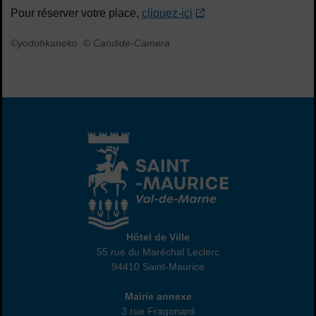
Pour réserver votre place,
cliquez-ici
©yodohkaneko © Candide-Camera
Hôtel de Ville
Hôtel de Ville
55 rue du Maréchal Leclerc
94410 Saint-Maurice
01 45 18 82 10
Annexe
Mairie annexe
3 rue Fragonard