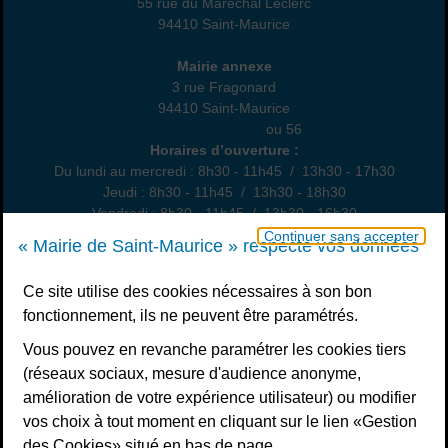
55 rue du Maréchal Leclerc
94410 Saint-Maurice
01 45 18 82 10
Annexe
Mairie annexe
3 rue Fragonard
94410 Saint-Maurice
01 49 76 47 55
ou 56
Horaires
Horaires d’ouverture :
Du lundi au mercredi : 8h30 - 11h45 / 13h30 - 17h30
Jeudi : 8h30 - 11h45 / 13h30 - 18h30
Vendredi : 8h30 - 11h45 / 13h30 - 16h30
Un samedi par mois : permanence état civil, sur rendez-vous
Continuer sans accepter
« Mairie de Saint-Maurice » respecte vos données
Nous contacter
Ce site utilise des cookies nécessaires à son bon
fonctionnement, ils ne peuvent être paramétrés.
S’inscrire à la newsletter
Vous pouvez en revanche paramétrer les cookies tiers
Télécharger l’application
(réseaux sociaux, mesure d'audience anonyme,
amélioration de votre expérience utilisateur) ou modifier
Nous suivre
vos choix à tout moment en cliquant sur le lien «Gestion
Facebook
Instagram
Youtube
LinkedIn
Calaméo
des Cookies» situé en bas de page.