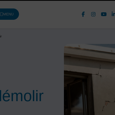
Face
In
MENU
DE NAVIGATION PRINCIPALE
Nous 
ir
démolir