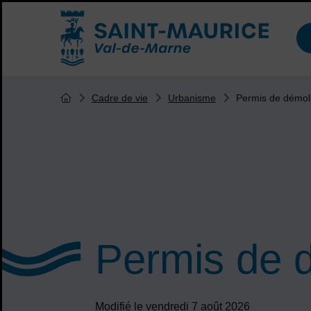
Menu de raccourcis
Accueil ville de Saint-Maurice
Vous êtes ici :
Permis de démol
Cadre de vie
Urbanisme
Page d'accueil du site
Permis de 
Modifié le vendredi 7 août 2026