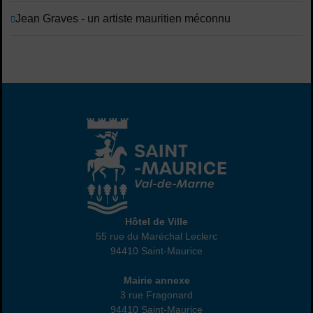
Jean Graves - un artiste mauritien méconnu
Hôtel de Ville
Hôtel de Ville
55 rue du Maréchal Leclerc
94410 Saint-Maurice
01 45 18 82 10
Annexe
Mairie annexe
3 rue Fragonard
94410 Saint-Maurice