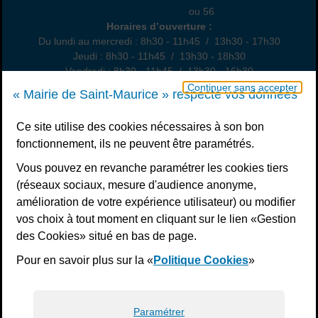
01 49 76 47 55
ou 56
Horaires
Horaires d’ouverture :
Du lundi au mercredi : 8h30 - 11h45 / 13h30 - 17h30
Jeudi : 8h30 - 11h45 / 13h30 - 18h30
Vendredi : 8h30 - 11h45 / 13h30 - 16h30
Un samedi par mois : permanence état civil, sur rendez-vous
Continuer sans accepter
« Mairie de Saint-Maurice » respecte vos données
Nous contacter
Ce site utilise des cookies nécessaires à son bon
fonctionnement, ils ne peuvent être paramétrés.
S’inscrire à la newsletter
Vous pouvez en revanche paramétrer les cookies tiers
Télécharger l’application
(réseaux sociaux, mesure d'audience anonyme,
amélioration de votre expérience utilisateur) ou modifier
Nous suivre
vos choix à tout moment en cliquant sur le lien «Gestion
Facebook
Instagram
Youtube
LinkedIn
Calaméo
des Cookies» situé en bas de page.
Pour en savoir plus sur la «
Politique Cookies
»
Liens bas de page
Mentions légales
Plan du site
Accessibilité : non conforme
Politiques de confidentialité
Gestion des cookies
Paramétrer