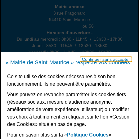
Annexe
Mairie annexe
3 rue Fragonard
94410 Saint-Maurice
01 49 76 47 55
ou 56
Horaires
Horaires d’ouverture :
Du lundi au mercredi : 8h30 - 11h45 / 13h30 - 17h30
Jeudi : 8h30 - 11h45 / 13h30 - 18h30
Vendredi : 8h30 - 11h45 / 13h30 - 16h30
Un samedi par mois : permanence état civil, sur rendez-vous
Continuer sans accepter
« Mairie de Saint-Maurice » respecte vos données
Nous contacter
Ce site utilise des cookies nécessaires à son bon
fonctionnement, ils ne peuvent être paramétrés.
S’inscrire à la newsletter
Vous pouvez en revanche paramétrer les cookies tiers
Télécharger l’application
(réseaux sociaux, mesure d'audience anonyme,
amélioration de votre expérience utilisateur) ou modifier
Nous suivre
vos choix à tout moment en cliquant sur le lien «Gestion
Facebook
Instagram
Youtube
LinkedIn
Calaméo
des Cookies» situé en bas de page.
Pour en savoir plus sur la «
Politique Cookies
»