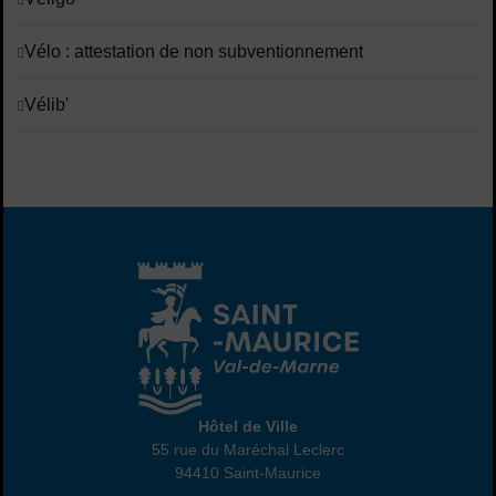
Vélo : attestation de non subventionnement
Vélib'
Hôtel de Ville
Hôtel de Ville
55 rue du Maréchal Leclerc
94410 Saint-Maurice
01 45 18 82 10