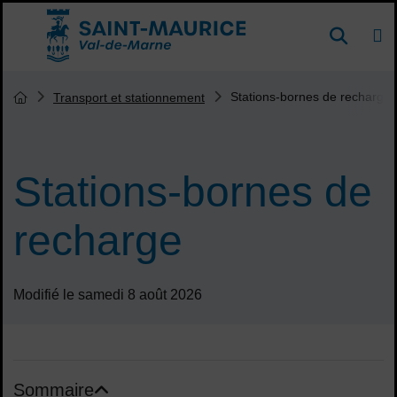
Menu de raccourcis
DE
Reche
Accueil ville de Saint-Maurice
Vous êtes ici :
Stations-bornes de recharge
Transport et stationnement
Page d'accueil du site
Stations-bornes de
recharge
Modifié le samedi 8 août 2026
Sommaire
Sommaire