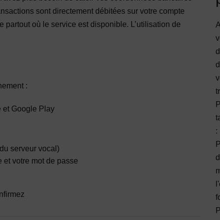
nsactions sont directement débitées sur votre compte
partout où le service est disponible. L’utilisation de
A
v
d
d
v
nnement :
t
P
e et Google Play
t
:
P
 du serveur vocal)
d
 et votre mot de passe
m
l
nfirmez
f
P