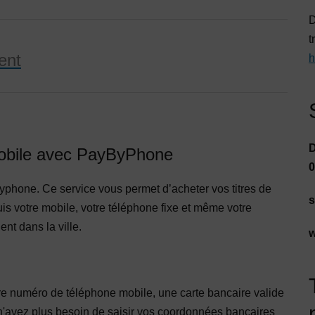
D
t
ent
h
D
mobile avec PayByPhone
0
phone. Ce service vous permet d’acheter vos titres de
s
s votre mobile, votre téléphone fixe et même votre
ent dans la ville.
w
otre numéro de téléphone mobile, une carte bancaire valide
s n'avez plus besoin de saisir vos coordonnées bancaires