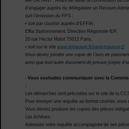
IMPORTANT : Avant de saisir la commission du cont
d’engager auprès du délégataire un Recours Admini
suit l’émission du FPS :
• soit par courrier auprès d’EFFIA :
Effia Stationnement, Direction Régionale IDF,
20 rue Hector Malot 75012 Paris.
• soit sur le site
www.jemegare.fr/saint-maurice
Vous devez joindre une copie de l’avis de paiement 
ainsi que tout autre document de preuve (copie d’u
- Vous souhaitez communiquer avec la Commis
:
Les démarches sont précisées sur le site de la CC
Pour envoyer une requête au format courrier, vous d
Vous devrez produire les copies des pièces obligatoi
cas échéant.
Adressez votre requête accompagnée de ses pièces