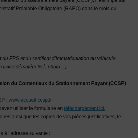
entieux du stationnement payant (CCSP), il est impératif
stratif Préalable Obligatoire (RAPO) dans le mois qui
du FPS et du certificat d’immatriculation du véhicule
n ticket dématérialisé, photo…).
sion du Contentieux du Stationnement Payant (CCSP)
SP :
www.accueil.ccsp.fr
evez utiliser le formulaire en
téléchargement ici.
res ainsi que les copies de vos pièces justificatives, le
 à l'adresse suivante :