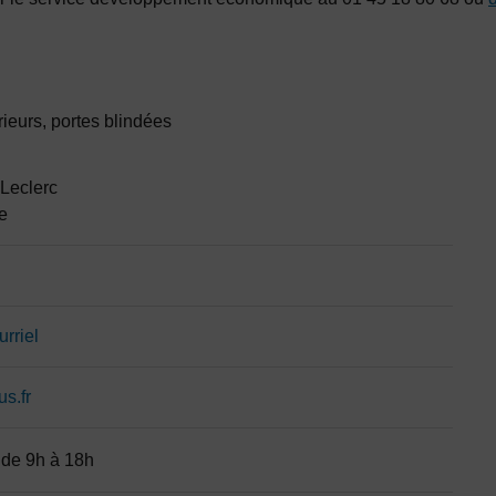
aire
rieurs, portes blindées
 Leclerc
e
rriel
s.fr
 de 9h à 18h