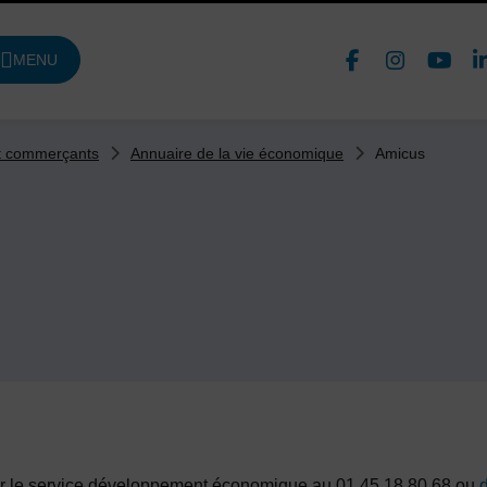
Face
In
MENU
DE NAVIGATION PRINCIPALE
Nous 
Amicus
et commerçants
Annuaire de la vie économique
cter le service développement économique au 01 45 18 80 68 ou