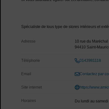
Contenu de la fiche d'annu
Spécialiste de tous type de stores intérieurs et exté
Adresse
10 rue du Maréchal
94410 Saint-Mauric
Téléphone
0143981118
Email
Contactez par cou
Site internet
https://www.amicu
Horaires
Du lundi au samedi