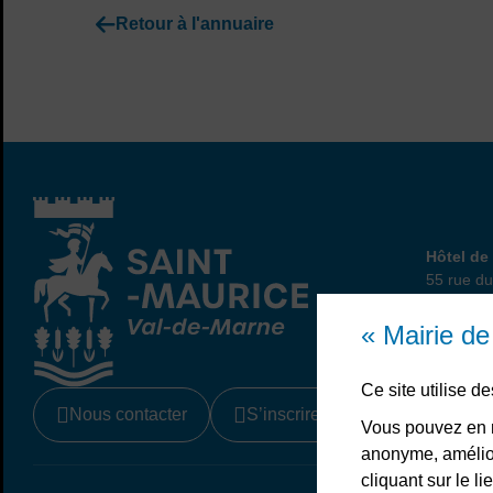
Retour à l'annuaire
Hôtel
Hôtel de 
55 rue du
94410 Sa
01 45 
« Mairie d
Ce site utilise 
Nous contacter
S’inscrire à la newsletter
Vous pouvez en r
anonyme, amélior
cliquant sur le 