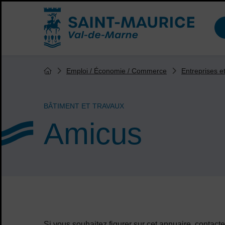
Menu de raccourcis
Accueil ville de Saint-Maurice
Vous êtes ici :
Emploi / Économie / Commerce
Entreprises 
Page d'accueil du site
BÂTIMENT ET TRAVAUX
Amicus
Sommaire
Si vous souhaitez figurer sur cet annuaire, conta