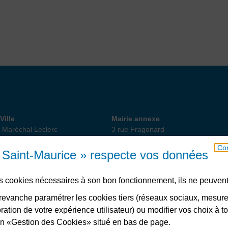
 de Ville
Annexe
Ville
Mairie annexe
 Maréchal Leclerc
3 rue Fragonard
int-Maurice
94410 Saint-Maurice
Con
18 82 10
01 49 76 47 55
ou 56
e Saint-Maurice » respecte vos données
des cookies nécessaires à son bon fonctionnement, ils ne peuvent
Télécharger l’application
evanche paramétrer les cookies tiers (réseaux sociaux, mesur
ation de votre expérience utilisateur) ou modifier vos choix à 
lien «Gestion des Cookies» situé en bas de page.