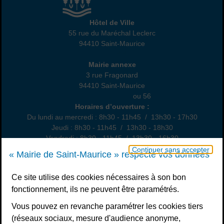
Hôtel de Ville
Hôtel de Ville
55 rue du Maréchal Leclerc
94410 Saint-Maurice
01 45 18 82 10
Annexe
Mairie annexe
3 rue Fragonard
94410 Saint-Maurice
01 49 76 47 55
ou 56
Horaires
Horaires d’ouverture :
Du lundi au mercredi : 8h30 - 11h45 / 13h30 - 17h30
Jeudi : 8h30 - 11h45 / 13h30 - 18h30
Vendredi : 8h30 - 11h45 / 13h30 - 16h30
Un samedi par mois : permanence état civil, sur rendez-vous
Continuer sans accepter
« Mairie de Saint-Maurice » respecte vos données
Nous contacter
Ce site utilise des cookies nécessaires à son bon
fonctionnement, ils ne peuvent être paramétrés.
S’inscrire à la newsletter
Vous pouvez en revanche paramétrer les cookies tiers
Télécharger l’application
(réseaux sociaux, mesure d'audience anonyme,