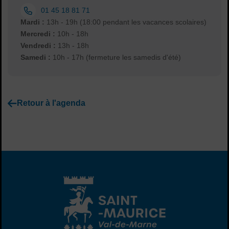
Tél. :
01 45 18 81 71
Horaires :
Mardi :
13h - 19h (18:00 pendant les vacances scolaires)
Mercredi :
10h - 18h
Vendredi :
13h - 18h
Samedi :
10h - 17h (fermeture les samedis d'été)
Retour à l'agenda