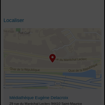
Localiser
48.81813,2.422099
Voir plan
Médiathèque Eugène Delacroix
Adresse :
29 rue du Maréchal Leclerc 94410 Saint-Maurice