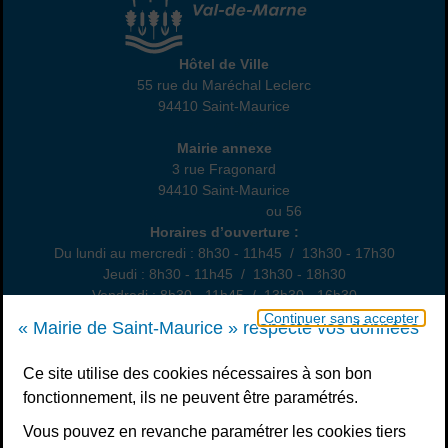
Hôtel de Ville
Hôtel de Ville
55 rue du Maréchal Leclerc
94410 Saint-Maurice
01 45 18 82 10
Annexe
Mairie annexe
3 rue Fragonard
94410 Saint-Maurice
01 49 76 47 55
ou 56
Horaires
Horaires d’ouverture :
Du lundi au mercredi : 8h30 - 11h45 / 13h30 - 17h30
Jeudi : 8h30 - 11h45 / 13h30 - 18h30
Vendredi : 8h30 - 11h45 / 13h30 - 16h30
Un samedi par mois : permanence état civil, sur rendez-vous
Continuer sans accepter
« Mairie de Saint-Maurice » respecte vos données
Nous contacter
Ce site utilise des cookies nécessaires à son bon
fonctionnement, ils ne peuvent être paramétrés.
S’inscrire à la newsletter
Vous pouvez en revanche paramétrer les cookies tiers