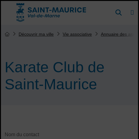
Menu de raccourcis
DE
Reche
Accueil ville de Saint-Maurice
Vous êtes ici :
Découvrir ma ville
Vie associative
Annuaire des assoc
Page d'accueil du site
Karate Club de
Saint-Maurice
Sommaire
Contenu de la fiche d'annuaire
Nom du contact