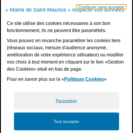
Un samedi par mois : permanence état civil, sur rendez-vous
Continuer sans accepter
« Mairie de Saint-Maurice » respecte vos données
Nous contacter
Ce site utilise des cookies nécessaires à son bon
fonctionnement, ils ne peuvent être paramétrés.
S’inscrire à la newsletter
Vous pouvez en revanche paramétrer les cookies tiers
Télécharger l’application
(réseaux sociaux, mesure d'audience anonyme,
amélioration de votre expérience utilisateur) ou modifier
Nous suivre
vos choix à tout moment en cliquant sur le lien «Gestion
Facebook
Instagram
Youtube
LinkedIn
Calaméo
des Cookies» situé en bas de page.
Pour en savoir plus sur la «
Politique Cookies
»
Liens bas de page
Mentions légales
Plan du site
Accessibilité : non conforme
Politiques de confidentialité
Gestion des cookies
Paramétrer
Tout accepter