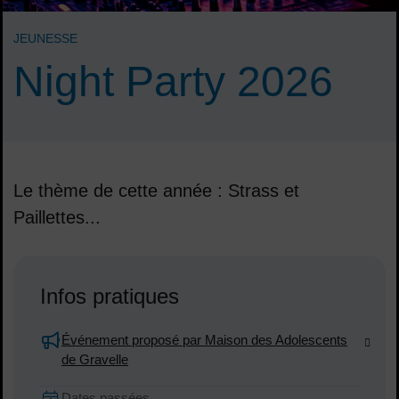
JEUNESSE
Night Party 2026
Le thème de cette année : Strass et
Paillettes...
Sommaire
Infos pratiques
Événement proposé par Maison des Adolescents
de Gravelle
Dates en cours
Dates passées