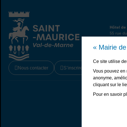
Hôtel
Hôtel de 
55 rue du
94410 Sa
01 45 
« Mairie d
Ce site utilise 
Nous contacter
S’inscrire à la newsletter
Vous pouvez en r
anonyme, amélior
cliquant sur le 
Liens bas de page
Mentions légale
Pour en savoir pl