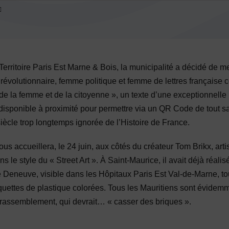
Territoire Paris Est Marne & Bois, la municipalité a décidé de me
évolutionnaire, femme politique et femme de lettres française 
 de la femme et de la citoyenne », un texte d’une exceptionnell
isponible à proximité pour permettre via un QR Code de tout sav
iècle trop longtemps ignorée de l’Histoire de France.
us accueillera, le 24 juin, aux côtés du créateur Tom Brikx, art
ans le style du « Street Art ». À Saint-Maurice, il avait déjà réal
 Deneuve, visible dans les Hôpitaux Paris Est Val-de-Marne, to
quettes de plastique colorées. Tous les Mauritiens sont évidem
 rassemblement, qui devrait… « casser des briques ».