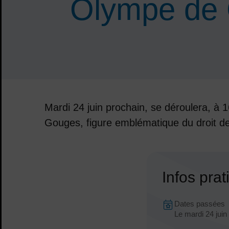
Olympe de
Mardi 24 juin prochain, se déroulera, à 
Gouges, figure emblématique du droit 
Sommaire
Infos pra
Dates en 
Dates passées
Dates :
Le
mardi 24 jui