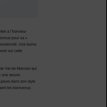
ttre à l’honneur
connue pour sa «
e modernité. Une borne
oir sur cette
iste Val-de-Marnais qui
isé une œuvre
ujours dans son style
ment les bienvenus