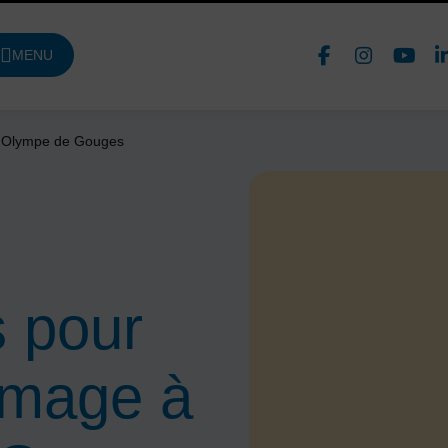
Face
In
MENU
DE NAVIGATION PRINCIPALE
Nous 
à Olympe de Gouges
s pour
mmage à