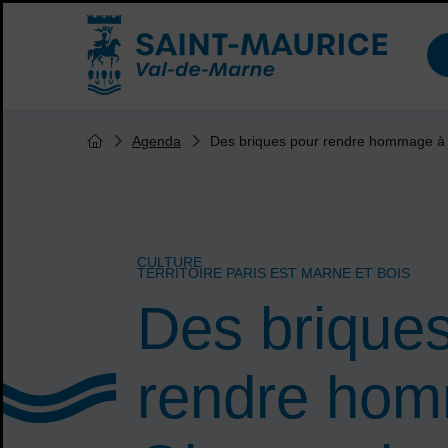
Menu de raccourcis
Accueil ville de Saint-Maurice
Vous êtes ici :
Des briques pour rendre hommage 
Agenda
Page d'accueil du site
CULTURE
TERRITOIRE PARIS EST MARNE ET BOIS
Des brique
rendre ho