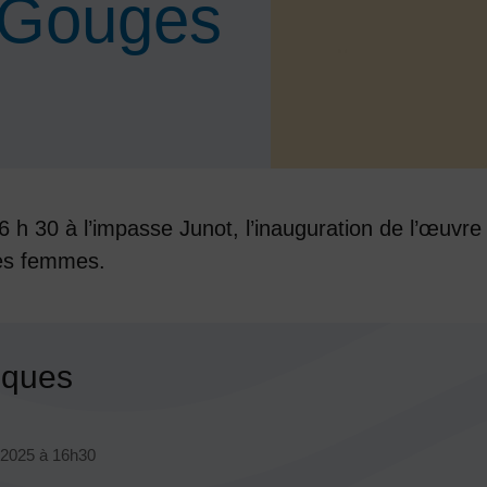
 Gouges
16 h 30 à l’impasse Junot, l’inauguration de l’œu
des femmes.
tiques
cours
n 2025
à 16h30