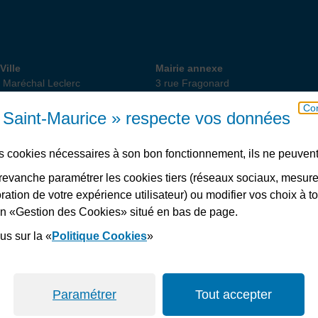
 de Ville
Annexe
Ville
Mairie annexe
 Maréchal Leclerc
3 rue Fragonard
int-Maurice
94410 Saint-Maurice
Con
18 82 10
01 49 76 47 55
ou 56
e Saint-Maurice » respecte vos données
des cookies nécessaires à son bon fonctionnement, ils ne peuvent
Télécharger l’application
evanche paramétrer les cookies tiers (réseaux sociaux, mesur
ation de votre expérience utilisateur) ou modifier vos choix à 
lien «Gestion des Cookies» situé en bas de page.
s
Plan du site
Accessibilité : non conforme
Politiques de confidentialité
Ges
us sur la «
Politique Cookies
»
Paramétrer
Tout accepter