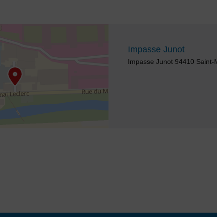
84074783325
Impasse Junot
Adresse :
Impasse Junot 94410 Saint-