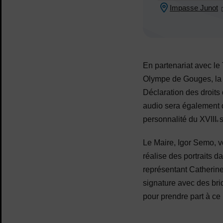
Impasse Junot
Lieu :
En partenariat avec le 
Olympe de Gouges, la r
Déclaration des droits
audio sera également d
personnalité du XVIII
s
e
Le Maire, Igor Semo, vo
réalise des portraits d
représentant Catherine
signature avec des bri
pour prendre part à ce