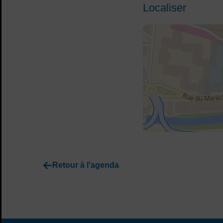
Localiser
48.81818389892578,2.4262
Retour à l'agenda