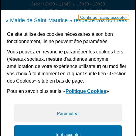
Jeudi : 8h30 - 11h45 / 13h30 - 18h30
Vendredi : 8h30 - 11h45 / 13h30 - 16h30
Un samedi par mois : permanence état civil, sur rendez-vous
Continuer sans accepter
« Mairie de Saint-Maurice » respecte vos données
Nous contacter
Ce site utilise des cookies nécessaires à son bon
fonctionnement, ils ne peuvent être paramétrés.
S’inscrire à la newsletter
Vous pouvez en revanche paramétrer les cookies tiers
Télécharger l’application
(réseaux sociaux, mesure d'audience anonyme,
amélioration de votre expérience utilisateur) ou modifier
Nous suivre
vos choix à tout moment en cliquant sur le lien «Gestion
Facebook
Instagram
Youtube
LinkedIn
Calaméo
des Cookies» situé en bas de page.
Pour en savoir plus sur la «
Politique Cookies
»
Liens bas de page
Mentions légales
Plan du site
Accessibilité : non conforme
Politiques de confidentialité
Gestion des cookies
Paramétrer
Tout accepter