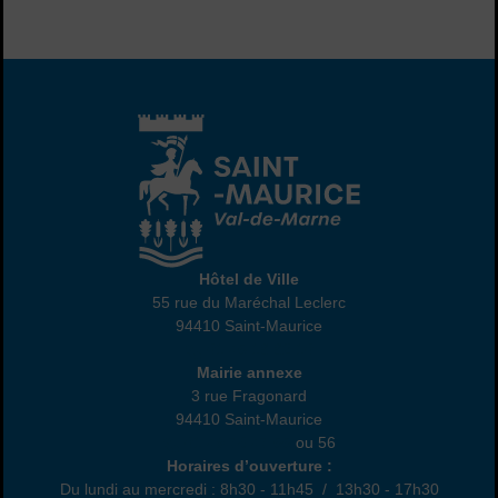
Hôtel de Ville
Hôtel de Ville
55 rue du Maréchal Leclerc
94410 Saint-Maurice
01 45 18 82 10
Annexe
Mairie annexe
3 rue Fragonard
94410 Saint-Maurice
01 49 76 47 55
ou 56
Horaires
Horaires d’ouverture :
Du lundi au mercredi : 8h30 - 11h45 / 13h30 - 17h30