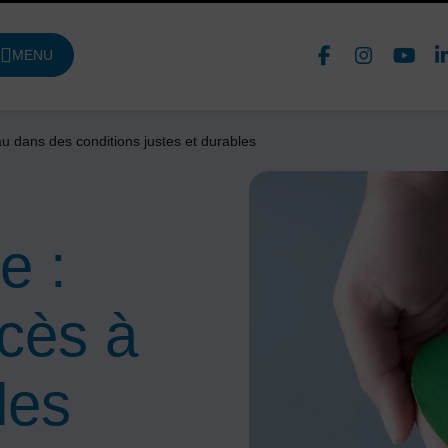
Face
In
MENU
DE NAVIGATION PRINCIPALE
Nous 
eau dans des conditions justes et durables
e :
ccès à
des