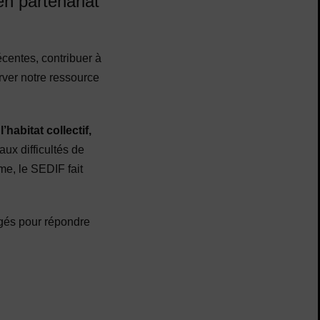
en partenariat
écentes, contribuer à
erver notre ressource
habitat collectif,
aux difficultés de
e, le SEDIF fait
agés pour répondre