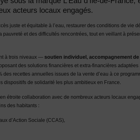
oyé sous la marque L’Eau d’Île-de-France, 
eux acteurs locaux engagés.
accès juste et équitable à l’eau, restaurer des conditions de vie d
a pauvreté et des difficultés rencontrées, tout en veillant à prés
t à trois niveaux
—
soutien individuel, accompagnement de l’
posant des solutions financi
ères et extra-financières adaptées 
 des recettes annuelles issues de la vente d’eau à ce programm
s dispositifs de solidarité les plus ambitieux en France.
e en étroite collaboration avec de nombreux acteurs locaux eng
ns des habitants :
aux d’Action Sociale (CCAS),