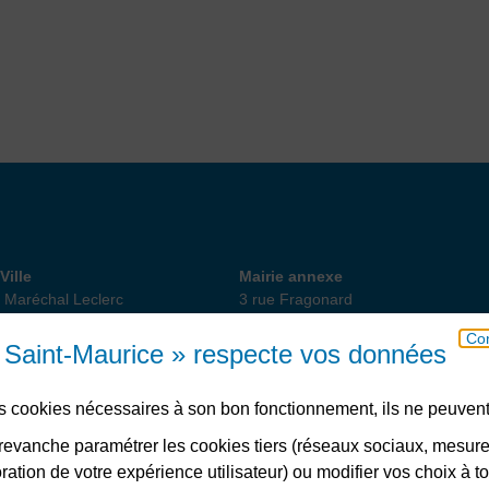
 de Ville
Annexe
Ville
Mairie annexe
 Maréchal Leclerc
3 rue Fragonard
int-Maurice
94410 Saint-Maurice
Con
18 82 10
01 49 76 47 55
ou 56
e Saint-Maurice » respecte vos données
des cookies nécessaires à son bon fonctionnement, ils ne peuvent
Télécharger l’application
evanche paramétrer les cookies tiers (réseaux sociaux, mesur
ation de votre expérience utilisateur) ou modifier vos choix à 