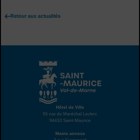
Retour aux actualités
Hôtel de Ville
Hôtel de Ville
55 rue du Maréchal Leclerc
94410 Saint-Maurice
01 45 18 82 10
Annexe
Mairie annexe
3 rue Fragonard