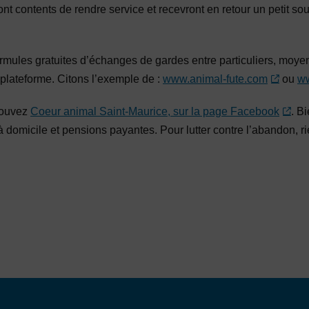
ront contents de rendre service et recevront en retour un petit so
rmules gratuites d’échanges de gardes entre particuliers, moy
plateforme. Citons l’exemple de :
www.animal-fute.com
ou
w
trouvez
Coeur animal Saint-Maurice, sur la page Facebook
. B
 domicile et pensions payantes. Pour lutter contre l’abandon, r