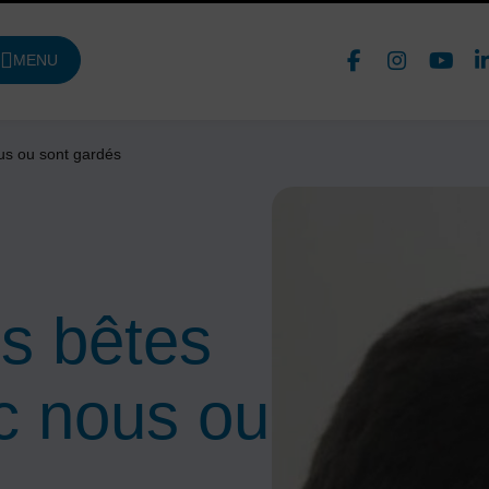
Face
In
MENU
DE NAVIGATION PRINCIPALE
Nous 
us ou sont gardés
s bêtes
c nous ou