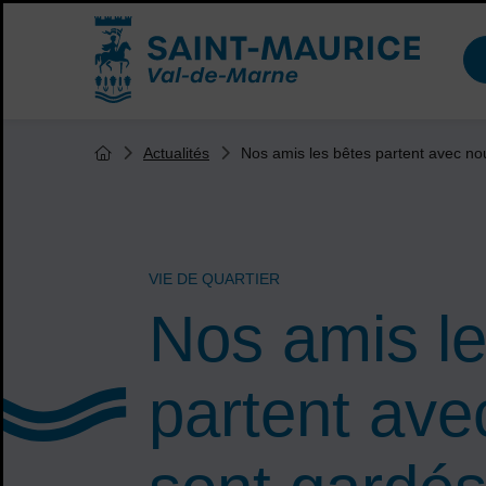
Menu de raccourcis
Accueil ville de Saint-Maurice
Vous êtes ici :
Nos amis les bêtes partent avec no
Actualités
Page d'accueil du site
VIE DE QUARTIER
Nos amis le
partent ave