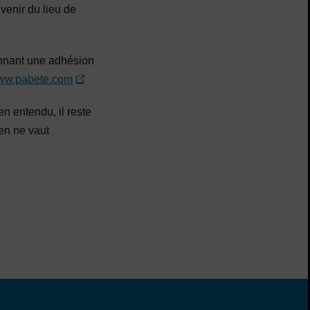
uvenir du lieu de
ennant une adhésion
ww.pabete.com
ien entendu, il reste
ien ne vaut