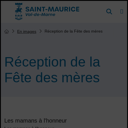
Menu de raccourcis
DE
Reche
Accueil ville de Saint-Maurice
Vous êtes ici :
Réception de la Fête des mères
En images
Page d'accueil du site
Réception de la
Fête des mères
Sommaire
Les mamans à l'honneur