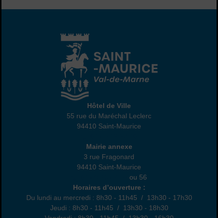
Hôtel de Ville
Hôtel de Ville
55 rue du Maréchal Leclerc
94410 Saint-Maurice
01 45 18 82 10
Annexe
Mairie annexe
3 rue Fragonard
94410 Saint-Maurice
01 49 76 47 55
ou 56
Horaires
Horaires d’ouverture :
Du lundi au mercredi : 8h30 - 11h45 / 13h30 - 17h30
Jeudi : 8h30 - 11h45 / 13h30 - 18h30