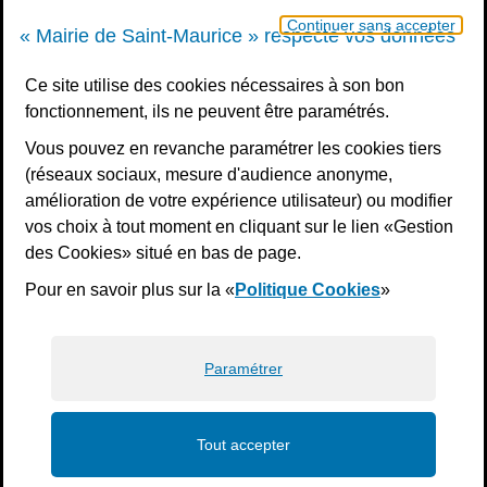
Vendredi : 8h30 - 11h45 / 13h30 - 16h30
Un samedi par mois : permanence état civil, sur rendez-vous
Continuer sans accepter
« Mairie de Saint-Maurice » respecte vos données
Nous contacter
Ce site utilise des cookies nécessaires à son bon
fonctionnement, ils ne peuvent être paramétrés.
S’inscrire à la newsletter
Vous pouvez en revanche paramétrer les cookies tiers
Télécharger l’application
(réseaux sociaux, mesure d'audience anonyme,
amélioration de votre expérience utilisateur) ou modifier
Nous suivre
vos choix à tout moment en cliquant sur le lien «Gestion
Facebook
Instagram
Youtube
LinkedIn
Calaméo
des Cookies» situé en bas de page.
Pour en savoir plus sur la «
Politique Cookies
»
Liens bas de page
Mentions légales
Plan du site
Accessibilité : non conforme
Politiques de confidentialité
Gestion des cookies
Paramétrer
Tout accepter