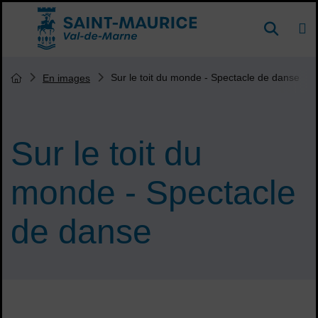
Menu de raccourcis
DE
Reche
Accueil ville de Saint-Maurice
Vous êtes ici :
Sur le toit du monde - Spectacle de danse
En images
Page d'accueil du site
Sur le toit du
monde - Spectacle
de danse