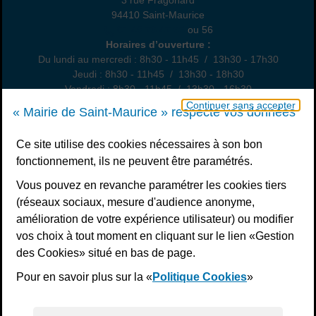
94410 Saint-Maurice
01 49 76 47 55
ou 56
Horaires
Horaires d’ouverture :
Du lundi au mercredi : 8h30 - 11h45 / 13h30 - 17h30
Jeudi : 8h30 - 11h45 / 13h30 - 18h30
Vendredi : 8h30 - 11h45 / 13h30 - 16h30
Un samedi par mois : permanence état civil, sur rendez-vous
Continuer sans accepter
« Mairie de Saint-Maurice » respecte vos données
Nous contacter
Ce site utilise des cookies nécessaires à son bon
fonctionnement, ils ne peuvent être paramétrés.
S’inscrire à la newsletter
Vous pouvez en revanche paramétrer les cookies tiers
Télécharger l’application
(réseaux sociaux, mesure d'audience anonyme,
amélioration de votre expérience utilisateur) ou modifier
Nous suivre
vos choix à tout moment en cliquant sur le lien «Gestion
Facebook
Instagram
Youtube
LinkedIn
Calaméo
des Cookies» situé en bas de page.
Pour en savoir plus sur la «
Politique Cookies
»
Liens bas de page
Mentions légales
Plan du site
Accessibilité : non conforme
Politiques de confidentialité
Gestion des cookies