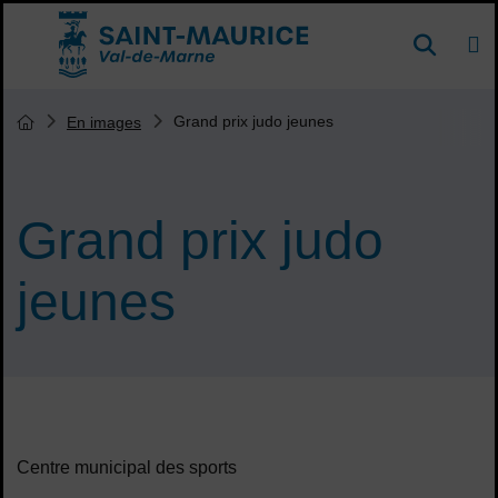
Menu de raccourcis
DE
Reche
Accueil ville de Saint-Maurice
Vous êtes ici :
Grand prix judo jeunes
En images
Page d'accueil du site
Grand prix judo
jeunes
Sommaire
Centre municipal des sports