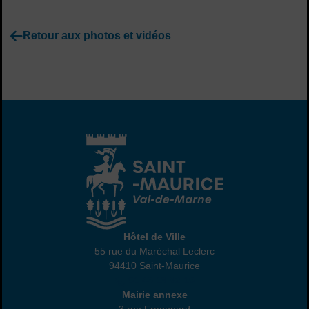
Retour aux photos et vidéos
Hôtel de Ville
Hôtel de Ville
55 rue du Maréchal Leclerc
94410 Saint-Maurice
01 45 18 82 10
Annexe
Mairie annexe
3 rue Fragonard