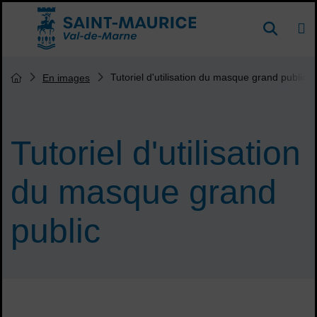
Menu de raccourcis
DE
Reche
Accueil ville de Saint-Maurice
Vous êtes ici :
Tutoriel d'utilisation du masque grand public
En images
Page d'accueil du site
Tutoriel d'utilisation
du masque grand
public