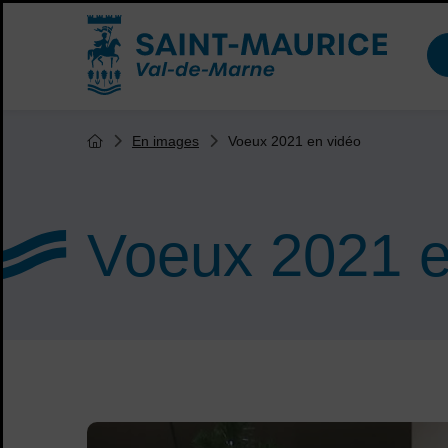
Menu de raccourcis
Accueil ville de Saint-Maurice
Vous êtes ici :
Voeux 2021 en vidéo
En images
Page d'accueil du site
Voeux 2021 e
Sommaire