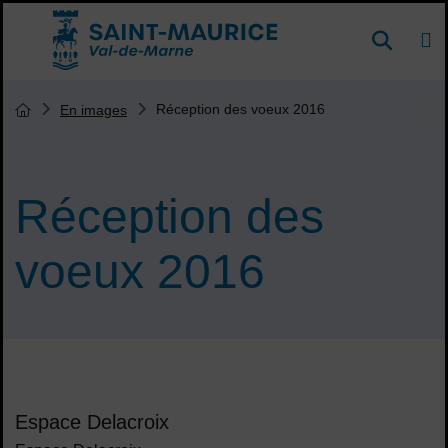
Menu de raccourcis
DE
Reche
Accueil ville de Saint-Maurice
Vous êtes ici :
Réception des voeux 2016
En images
Page d'accueil du site
Réception des
voeux 2016
Sommaire
Espace Delacroix