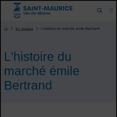
Menu de raccourcis
DE
Reche
Accueil ville de Saint-Maurice
Vous êtes ici :
L'histoire du marché émile Bertrand
En images
Page d'accueil du site
L'histoire du
marché émile
Bertrand