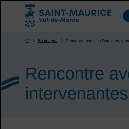
Menu de raccourcis
Accueil ville de Saint-Maurice
Vous êtes ici :
Rencontre avec les Dumistes, musi
En images
Page d'accueil du site
Rencontre av
intervenantes