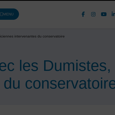
Face
In
MENU
DE NAVIGATION PRINCIPALE
Nous 
ciennes intervenantes du conservatoire
ec les Dumistes,
 du conservatoir