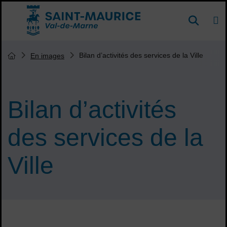
Menu de raccourcis
DE
Reche
Accueil ville de Saint-Maurice
Vous êtes ici :
Bilan d’activités des services de la Ville
En images
Page d'accueil du site
Bilan d’activités
des services de la
Ville