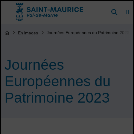
Menu de raccourcis
DE
Reche
Accueil ville de Saint-Maurice
Vous êtes ici :
Journées Européennes du Patrimoine 2023
En images
Page d'accueil du site
Journées
Européennes du
Patrimoine 2023