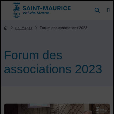
Menu de raccourcis
DE
Reche
Accueil ville de Saint-Maurice
Vous êtes ici :
Forum des associations 2023
En images
Page d'accueil du site
Forum des
associations 2023
Sommaire