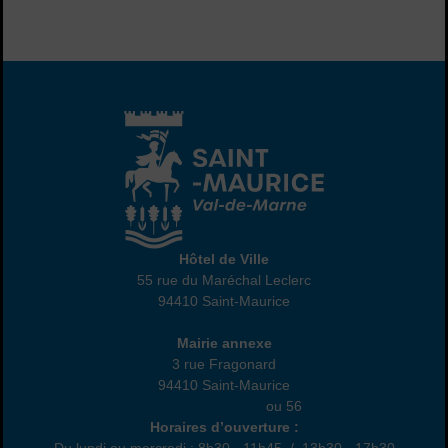
Hôtel de Ville
Hôtel de Ville
55 rue du Maréchal Leclerc
94410 Saint-Maurice
01 45 18 82 10
Annexe
Mairie annexe
3 rue Fragonard
94410 Saint-Maurice
01 49 76 47 55
ou 56
Horaires
Horaires d’ouverture :