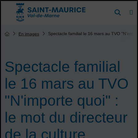
Menu de raccourcis
DE
Reche
Accueil ville de Saint-Maurice
Vous êtes ici :
Spectacle familial le 16 mars au TVO "N'import
En images
Page d'accueil du site
Spectacle familial
le 16 mars au TVO
"N'importe quoi" :
le mot du directeur
de la culture