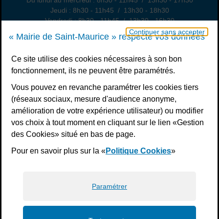
Du lundi au mercredi : 8h30 - 11h45 / 13h30 - 17h30
Jeudi : 8h30 - 11h45 / 13h30 - 18h30
Vendredi : 8h30 - 11h45 / 13h30 - 16h30
Un samedi par mois : permanence état civil, sur rendez-vous
Continuer sans accepter
« Mairie de Saint-Maurice » respecte vos données
Nous contacter
Ce site utilise des cookies nécessaires à son bon
fonctionnement, ils ne peuvent être paramétrés.
S’inscrire à la newsletter
Vous pouvez en revanche paramétrer les cookies tiers
Télécharger l’application
(réseaux sociaux, mesure d'audience anonyme,
amélioration de votre expérience utilisateur) ou modifier
Nous suivre
vos choix à tout moment en cliquant sur le lien «Gestion
Facebook
Instagram
Youtube
LinkedIn
Calaméo
des Cookies» situé en bas de page.
Pour en savoir plus sur la «
Politique Cookies
»
Liens bas de page
Mentions légales
Plan du site
Accessibilité : non conforme
Politiques de confidentialité
Gestion des cookies
Paramétrer