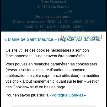
3 rue Fragonard
94410 Saint-Maurice
01 49 76 47 55
ou 56
Horaires
Horaires d’ouverture :
Du lundi au mercredi : 8h30 - 11h45 / 13h30 - 17h30
Jeudi : 8h30 - 11h45 / 13h30 - 18h30
Vendredi : 8h30 - 11h45 / 13h30 - 16h30
Un samedi par mois : permanence état civil, sur rendez-vous
Continuer sans accepter
« Mairie de Saint-Maurice » respecte vos données
Nous contacter
Ce site utilise des cookies nécessaires à son bon
fonctionnement, ils ne peuvent être paramétrés.
S’inscrire à la newsletter
Vous pouvez en revanche paramétrer les cookies tiers
Télécharger l’application
(réseaux sociaux, mesure d'audience anonyme,
amélioration de votre expérience utilisateur) ou modifier
Nous suivre
vos choix à tout moment en cliquant sur le lien «Gestion
Facebook
Instagram
Youtube
LinkedIn
Calaméo
des Cookies» situé en bas de page.
Pour en savoir plus sur la «
Politique Cookies
»
Liens bas de page
Mentions légales
Plan du site
Accessibilité : non conforme
Politiques de confidentialité
Gestion des cookies