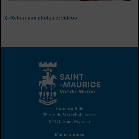
Retour aux photos et vidéos
Hôtel de Ville
Hôtel de Ville
55 rue du Maréchal Leclerc
94410 Saint-Maurice
01 45 18 82 10
Annexe
Mairie annexe