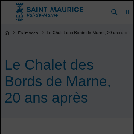
Menu de raccourcis
DE
Reche
Accueil ville de Saint-Maurice
Vous êtes ici :
Le Chalet des Bords de Marne, 20 ans après
En images
Page d'accueil du site
Le Chalet des
Bords de Marne,
20 ans après