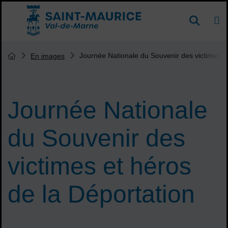
Menu de raccourcis
DE
Reche
Accueil ville de Saint-Maurice
Vous êtes ici :
Journée Nationale du Souvenir des victimes et
En images
Page d'accueil du site
Journée Nationale
du Souvenir des
victimes et héros
de la Déportation