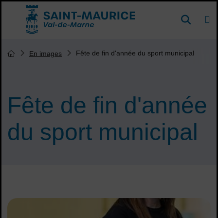
Menu de raccourcis
DE
Reche
Accueil ville de Saint-Maurice
Vous êtes ici :
Fête de fin d'année du sport municipal
En images
Page d'accueil du site
Fête de fin d'année
du sport municipal
Sommaire