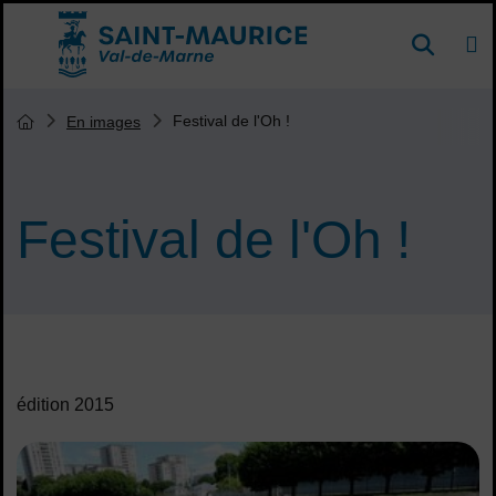
Menu de raccourcis
DE
Reche
Accueil ville de Saint-Maurice
Vous êtes ici :
Festival de l'Oh !
En images
Page d'accueil du site
Festival de l'Oh !
Sommaire
édition 2015