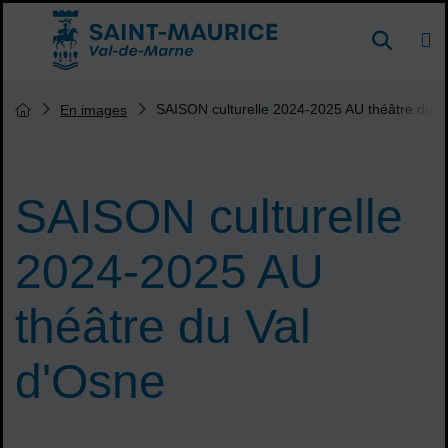
Menu de raccourcis
DE
Reche
Accueil ville de Saint-Maurice
Vous êtes ici :
SAISON culturelle 2024-2025 AU théâtre du V
En images
Page d'accueil du site
SAISON culturelle
2024-2025 AU
théâtre du Val
d'Osne