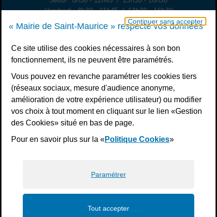
Jeudi : 8h30 - 11h45 / 13h30 - 18h30
Vendredi : 8h30 - 11h45 / 13h30 - 16h30
Un samedi par mois : permanence état civil, sur rendez-vous
Continuer sans accepter
« Mairie de Saint-Maurice » respecte vos données
Nous contacter
Ce site utilise des cookies nécessaires à son bon
fonctionnement, ils ne peuvent être paramétrés.
S’inscrire à la newsletter
Vous pouvez en revanche paramétrer les cookies tiers
Télécharger l’application
(réseaux sociaux, mesure d'audience anonyme,
amélioration de votre expérience utilisateur) ou modifier
Nous suivre
vos choix à tout moment en cliquant sur le lien «Gestion
Facebook
Instagram
Youtube
LinkedIn
Calaméo
des Cookies» situé en bas de page.
Pour en savoir plus sur la «
Politique Cookies
»
Liens bas de page
Mentions légales
Plan du site
Accessibilité : non conforme
Politiques de confidentialité
Gestion des cookies
Paramétrer
Tout accepter