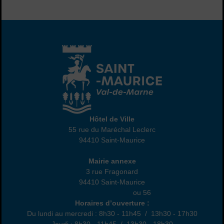
Hôtel de Ville
Hôtel de Ville
55 rue du Maréchal Leclerc
94410 Saint-Maurice
01 45 18 82 10
Annexe
Mairie annexe
3 rue Fragonard
94410 Saint-Maurice
01 49 76 47 55
ou 56
Horaires
Horaires d’ouverture :
Du lundi au mercredi : 8h30 - 11h45 / 13h30 - 17h30