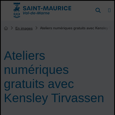
Menu de raccourcis
DE
Reche
Accueil ville de Saint-Maurice
Vous êtes ici :
Ateliers numériques gratuits avec Kensley Tir
En images
Page d'accueil du site
Ateliers
numériques
gratuits avec
Kensley Tirvassen