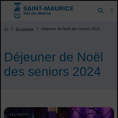
Menu de raccourcis
DE
Reche
Accueil ville de Saint-Maurice
Vous êtes ici :
Déjeuner de Noël des seniors 2024
En images
Page d'accueil du site
Déjeuner de Noël
des seniors 2024
Sommaire