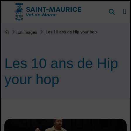
Menu de raccourcis
DE
Reche
Accueil ville de Saint-Maurice
Vous êtes ici :
Les 10 ans de Hip your hop
En images
Page d'accueil du site
Les 10 ans de Hip
your hop
Sommaire