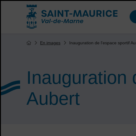
Menu de raccourcis
Accueil ville de Saint-Maurice
Vous êtes ici :
Inauguration de l'espace sportif Au
En images
Page d'accueil du site
Inauguration d
Aubert