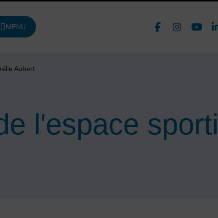
Face
In
MENU
DE NAVIGATION PRINCIPALE
Nous 
rélie Aubert
e l'espace sporti