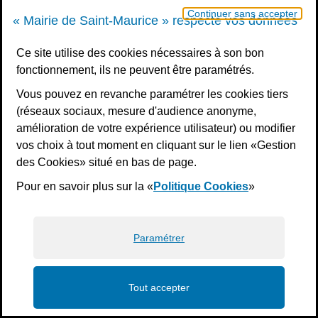
Un samedi par mois : permanence état civil, sur rendez-vous
Continuer sans accepter
« Mairie de Saint-Maurice » respecte vos données
Nous contacter
Ce site utilise des cookies nécessaires à son bon
fonctionnement, ils ne peuvent être paramétrés.
S’inscrire à la newsletter
Vous pouvez en revanche paramétrer les cookies tiers
Télécharger l’application
(réseaux sociaux, mesure d'audience anonyme,
amélioration de votre expérience utilisateur) ou modifier
Nous suivre
vos choix à tout moment en cliquant sur le lien «Gestion
Facebook
Instagram
Youtube
LinkedIn
Calaméo
des Cookies» situé en bas de page.
Pour en savoir plus sur la «
Politique Cookies
»
Liens bas de page
Mentions légales
Plan du site
Accessibilité : non conforme
Politiques de confidentialité
Gestion des cookies
Paramétrer
Tout accepter