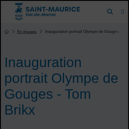
Menu de raccourcis
DE
Reche
Accueil ville de Saint-Maurice
Vous êtes ici :
Inauguration portrait Olympe de Gouges - Tom
En images
Page d'accueil du site
Inauguration
portrait Olympe de
Gouges - Tom
Brikx