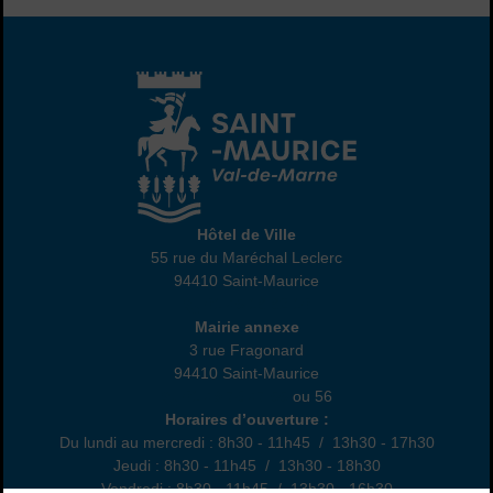
Hôtel de Ville
Hôtel de Ville
55 rue du Maréchal Leclerc
94410 Saint-Maurice
01 45 18 82 10
Annexe
Mairie annexe
3 rue Fragonard
94410 Saint-Maurice
01 49 76 47 55
ou 56
Horaires
Horaires d’ouverture :
Du lundi au mercredi : 8h30 - 11h45 / 13h30 - 17h30
Jeudi : 8h30 - 11h45 / 13h30 - 18h30
Vendredi : 8h30 - 11h45 / 13h30 - 16h30